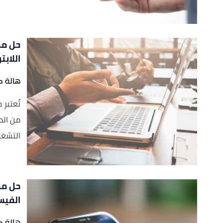
حل مش
اللابت
هالة ك
تُعتبر
من الم
التشغيل
حل مش
الفيس
هالة ك