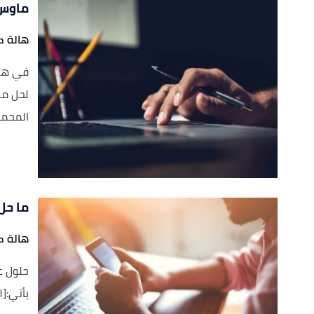
ماوس 
هالة ك
في هذا
لحل مش
المحمول
ما حل
هالة ك
حلول ع