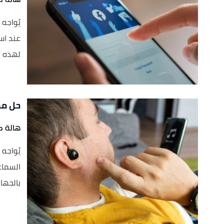
يُواجه
عند اس
لهذه ا
حل مش
هالة ك
يُواجه
السماع
بالجها