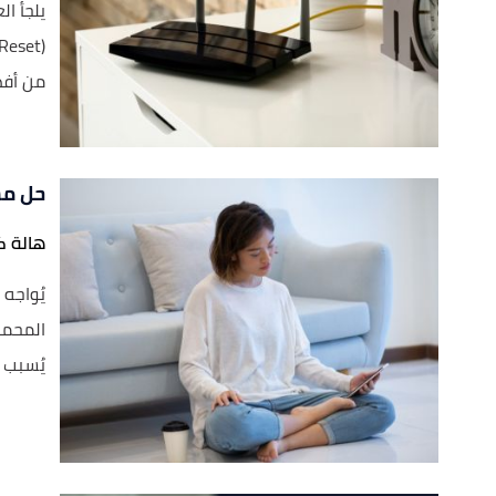
يلجأ ا
من أفض
حل مش
هالة ك
يُواجه
المحمو
يُسبب ل