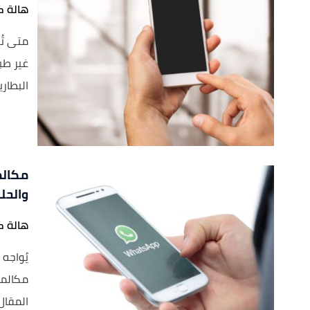
هالة ك
متى تُ
غير طبي
البطاري
مكالم
والحل
هالة ك
يُواجه
مكالما
المقال 