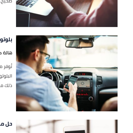
صحيح...
بلوتو
هالة ك
تُوفر م
البلوتو
ذلك من.
حل مش