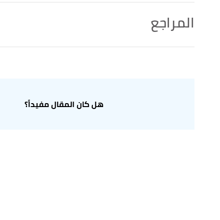
المراجع
,
distance learning portal
, Retrieved
"What is an Online Study in Artificial Intelligence?"
↑
1/6/2022. Edited.
tions in Online Learning"
,
online education
, Retrieved
↑
6/1/2022. Edited.
هل كان المقال مفيداً؟
أ
ب
ت
ث
 is Transforming Learning and Development"
,
^
itchronicles
, Retrieved 6/1/2022. Edited.
أ
ب
ت
ث
ج
,
shiftelearning
,
"How Artificial Intelligence is Transforming the eLearning Industry"
^
Retrieved 6/1/2022. Edited.