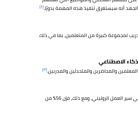
[٤]
الجهد أنه سيستغرق تنفيذ هذه المهمة يدويًا.
تدريب لمجموعة كبيرة من المتعلمين، بما في ذلك
ذكاء الاصطناعي
[٣]
لمعلمين والمحاضرين والمتحدثين والمدربين.
تؤكد الدراسات أن 93% من المؤسسات ترغب في دمج التعلم في سير العمل الروتيني، ومع ذلك، فإن 56% من