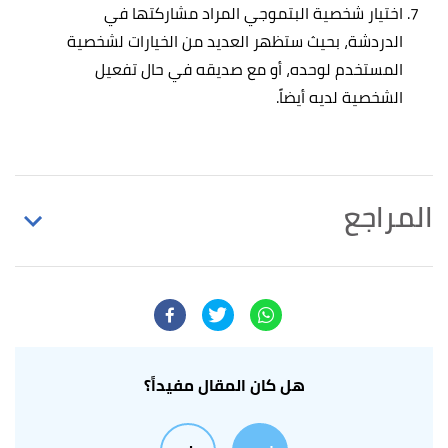
اختيار شخصية البتموجي المراد مشاركتها في
الدردشة، بحيث ستظهر العديد من الخيارات لشخصية
المستخدم لوحده، أو مع صديقه في حال تفعيل
الشخصية لديه أيضاً.
المراجع
,
"How to Delete Bitmoji From Snapchat?"
↑
freewaysocial.com
, Retrieved 24/5/2021.
أ
ب
Dave Johnson (10/10/2020),
"How to create,
^
edit, or delete a personalized Bitmoji on your iPhone"
,
هل كان المقال مفيداً؟
www.businessinsider.com
, Retrieved 24/5/2021.