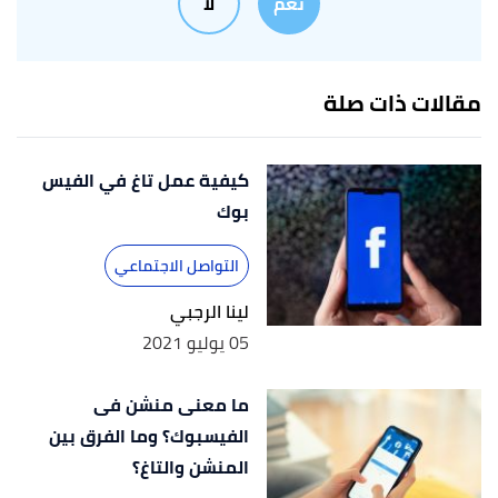
نعم
لا
,
support.snapchat.com
,
"Manage your Bitmoji"
↑
Retrieved 24/5/2021.
Jack Lloyd (22/4/2021),
"How to Use Bitmoji with
↑
مقالات ذات صلة
Friends"
,
https://www.google.com/amp/s/www.wikihow.com
,
Retrieved 24/5/2021.
كيفية عمل تاغ في الفيس
بوك
التواصل الاجتماعي
لينا الرجبي
05 يوليو 2021
ما معنى منشن فى
الفيسبوك؟ وما الفرق بين
المنشن والتاغ؟