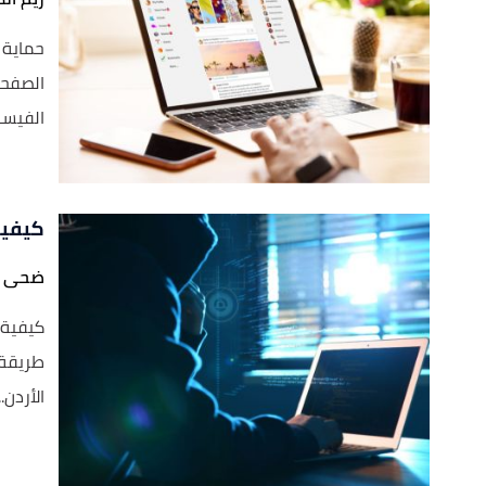
حماية 
الصفحة
الفيسبو
كيفية 
ضحى ا
كيفية ا
طريقة ا
الأردن...