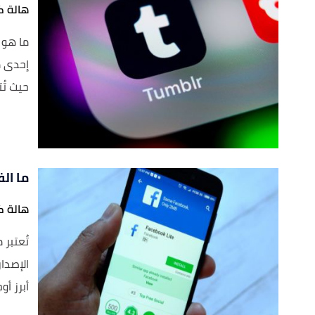
هالة ك
إحدى م
حيث تُتي
ما ال
هالة ك
تُعتبر
الإصدا
أبرز أوج