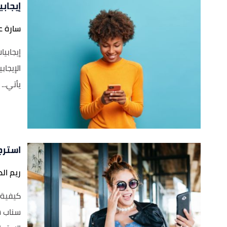
إيجاب
سارة 
إيجابي
الإيجاب
يأتي...
استرج
ريم ال
كيفية 