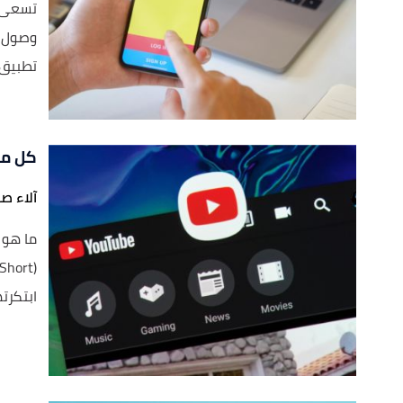
تسعى ال
وصول ا
تطبيق 
كل ما 
آلاء صا
ابتكرته