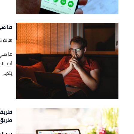
ما هي
هالة ك
أحد الم
يتم...
طريقة
طريق 
ريم ال