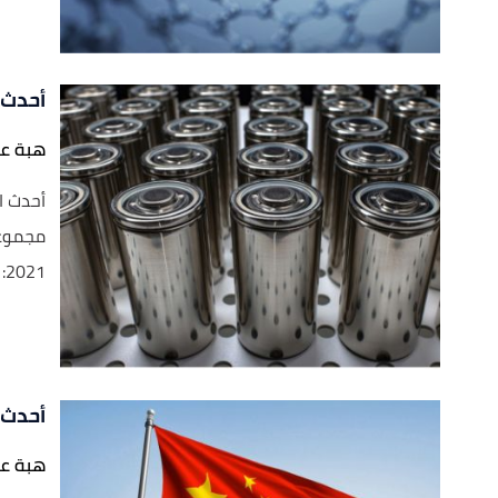
أحدث ا
هبة عل
مجموعة
2021: ...
أحدث 
هبة عل