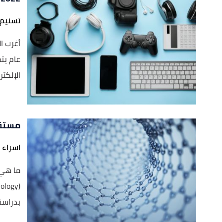
تسنيم
عام يت
الإلكترو
مستقب
اسراء ا
ما هي 
بدراسة 