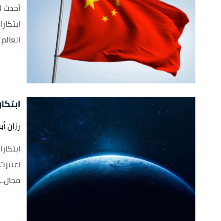
أحدث ا
ابتكار
العالم 
ابتكا
رزان أب
ابتكار
اعتبرت 
مجال...