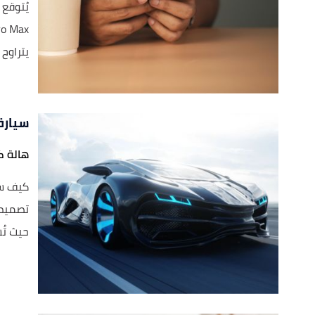
يتراوح م
سيارة
هالة ك
كيف ست
تصميم 
حيث تُ