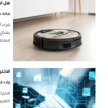
هل اشترت
هالة ك
قيمتها 1.7 مليا
الاخت
ولاء ق
الاختر
التغيير