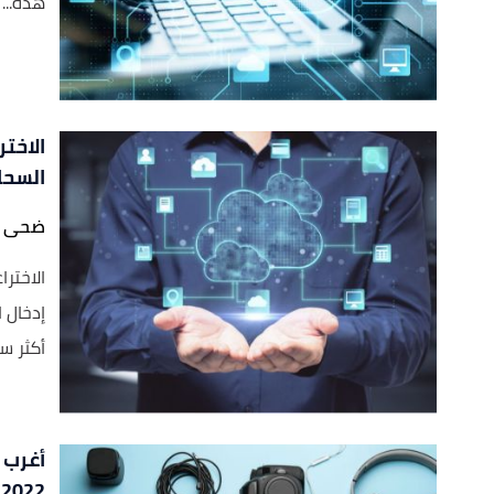
هذه...
الاخت
السحا
ضحى ن
الاختر
إدخال 
أكثر س
أغرب ا
2022